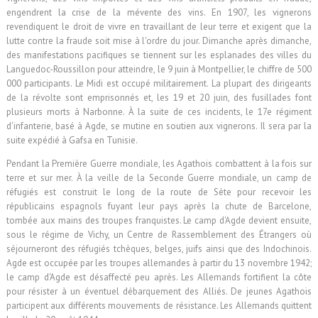
engendrent la crise de la mévente des vins. En 1907, les vignerons
revendiquent le droit de vivre en travaillant de leur terre et exigent que la
lutte contre la fraude soit mise à l'ordre du jour. Dimanche après dimanche,
des manifestations pacifiques se tiennent sur les esplanades des villes du
Languedoc-Roussillon pour atteindre, le 9 juin à Montpellier, le chiffre de 500
000 participants. Le Midi est occupé militairement. La plupart des dirigeants
de la révolte sont emprisonnés et, les 19 et 20 juin, des fusillades font
plusieurs morts à Narbonne. À la suite de ces incidents, le 17e régiment
d'infanterie, basé à Agde, se mutine en soutien aux vignerons. Il sera par la
suite expédié à Gafsa en Tunisie.
Pendant la Première Guerre mondiale, les Agathois combattent à la fois sur
terre et sur mer. À la veille de la Seconde Guerre mondiale, un camp de
réfugiés est construit le long de la route de Sète pour recevoir les
républicains espagnols fuyant leur pays après la chute de Barcelone,
tombée aux mains des troupes franquistes. Le camp d'Agde devient ensuite,
sous le régime de Vichy, un Centre de Rassemblement des Étrangers où
séjourneront des réfugiés tchèques, belges, juifs ainsi que des Indochinois.
Agde est occupée par les troupes allemandes à partir du 13 novembre 1942;
le camp d'Agde est désaffecté peu après. Les Allemands fortifient la côte
pour résister à un éventuel débarquement des Alliés. De jeunes Agathois
participent aux différents mouvements de résistance. Les Allemands quittent