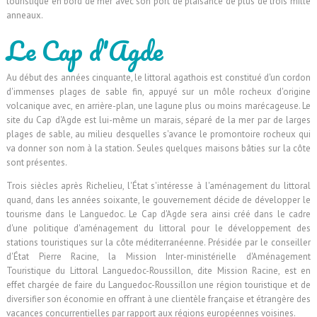
touristique en bord de mer avec son port de plaisance de plus de trois mille
anneaux.
Le Cap d'Agde
Au début des années cinquante, le littoral agathois est constitué d'un cordon
d'immenses plages de sable fin, appuyé sur un môle rocheux d'origine
volcanique avec, en arrière-plan, une lagune plus ou moins marécageuse. Le
site du Cap d'Agde est lui-même un marais, séparé de la mer par de larges
plages de sable, au milieu desquelles s'avance le promontoire rocheux qui
va donner son nom à la station. Seules quelques maisons bâties sur la côte
sont présentes.
Trois siècles après Richelieu, l'État s'intéresse à l'aménagement du littoral
quand, dans les années soixante, le gouvernement décide de développer le
tourisme dans le Languedoc. Le Cap d'Agde sera ainsi créé dans le cadre
d'une politique d'aménagement du littoral pour le développement des
stations touristiques sur la côte méditerranéenne. Présidée par le conseiller
d'État Pierre Racine, la Mission Inter-ministérielle d'Aménagement
Touristique du Littoral Languedoc-Roussillon, dite Mission Racine, est en
effet chargée de faire du Languedoc-Roussillon une région touristique et de
diversifier son économie en offrant à une clientèle française et étrangère des
vacances concurrentielles par rapport aux régions européennes voisines.