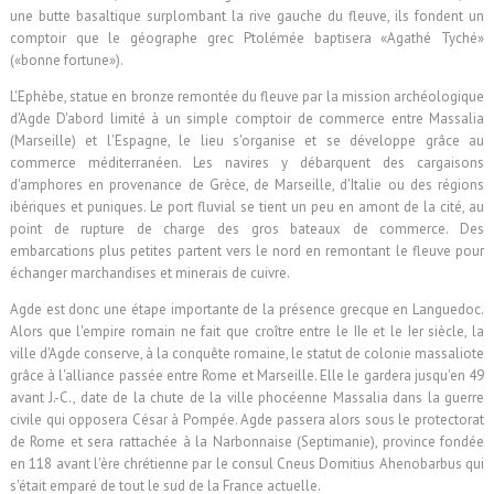
une butte basaltique surplombant la rive gauche du fleuve, ils fondent un
comptoir que le géographe grec Ptolémée baptisera «Agathé Tyché»
(«bonne fortune»).
L'Ephèbe, statue en bronze remontée du fleuve par la mission archéologique
d'Agde D'abord limité à un simple comptoir de commerce entre Massalia
(Marseille) et l'Espagne, le lieu s'organise et se développe grâce au
commerce méditerranéen. Les navires y débarquent des cargaisons
d'amphores en provenance de Grèce, de Marseille, d'Italie ou des régions
ibériques et puniques. Le port fluvial se tient un peu en amont de la cité, au
point de rupture de charge des gros bateaux de commerce. Des
embarcations plus petites partent vers le nord en remontant le fleuve pour
échanger marchandises et minerais de cuivre.
Agde est donc une étape importante de la présence grecque en Languedoc.
Alors que l'empire romain ne fait que croître entre le IIe et le Ier siècle, la
ville d'Agde conserve, à la conquête romaine, le statut de colonie massaliote
grâce à l'alliance passée entre Rome et Marseille. Elle le gardera jusqu'en 49
avant J.-C., date de la chute de la ville phocéenne Massalia dans la guerre
civile qui opposera César à Pompée. Agde passera alors sous le protectorat
de Rome et sera rattachée à la Narbonnaise (Septimanie), province fondée
en 118 avant l'ère chrétienne par le consul Cneus Domitius Ahenobarbus qui
s'était emparé de tout le sud de la France actuelle.