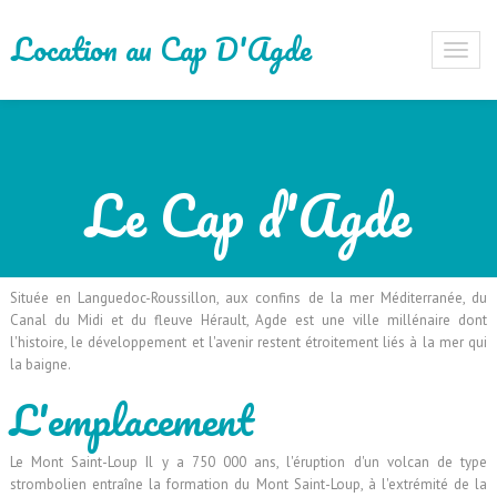
Location au Cap D'Agde
Le Cap d'Agde
Située en Languedoc-Roussillon, aux confins de la mer Méditerranée, du
Canal du Midi et du fleuve Hérault, Agde est une ville millénaire dont
l'histoire, le développement et l'avenir restent étroitement liés à la mer qui
la baigne.
L'emplacement
Le Mont Saint-Loup Il y a 750 000 ans, l'éruption d'un volcan de type
strombolien entraîne la formation du Mont Saint-Loup, à l'extrémité de la