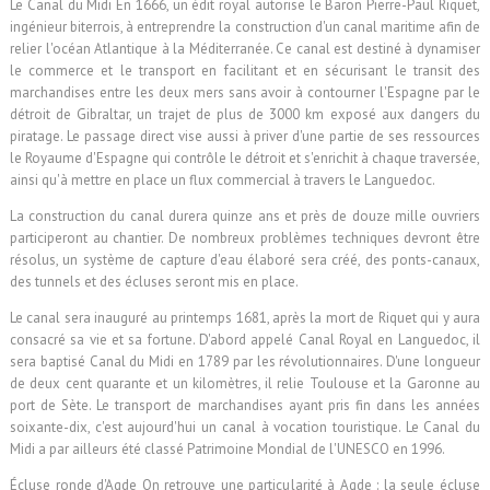
Le Canal du Midi En 1666, un édit royal autorise le Baron Pierre-Paul Riquet,
ingénieur biterrois, à entreprendre la construction d'un canal maritime afin de
relier l'océan Atlantique à la Méditerranée. Ce canal est destiné à dynamiser
le commerce et le transport en facilitant et en sécurisant le transit des
marchandises entre les deux mers sans avoir à contourner l'Espagne par le
détroit de Gibraltar, un trajet de plus de 3000 km exposé aux dangers du
piratage. Le passage direct vise aussi à priver d'une partie de ses ressources
le Royaume d'Espagne qui contrôle le détroit et s'enrichit à chaque traversée,
ainsi qu'à mettre en place un flux commercial à travers le Languedoc.
La construction du canal durera quinze ans et près de douze mille ouvriers
participeront au chantier. De nombreux problèmes techniques devront être
résolus, un système de capture d'eau élaboré sera créé, des ponts-canaux,
des tunnels et des écluses seront mis en place.
Le canal sera inauguré au printemps 1681, après la mort de Riquet qui y aura
consacré sa vie et sa fortune. D'abord appelé Canal Royal en Languedoc, il
sera baptisé Canal du Midi en 1789 par les révolutionnaires. D'une longueur
de deux cent quarante et un kilomètres, il relie Toulouse et la Garonne au
port de Sète. Le transport de marchandises ayant pris fin dans les années
soixante-dix, c'est aujourd'hui un canal à vocation touristique. Le Canal du
Midi a par ailleurs été classé Patrimoine Mondial de l'UNESCO en 1996.
Écluse ronde d'Agde On retrouve une particularité à Agde : la seule écluse