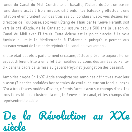
ronde du Canal du Midi. Construite en basalte, l'écluse dotée d'un bassin
rond donne accès à trois niveaux différents : les bateaux y effectuent une
rotation et empruntent l'un des trois sas qui conduisent soit vers Béziers (en
direction de Toulouse), soit vers l'Étang de Thau par le fleuve Hérault, soit
vers la cité d'Agde, via le Canalet qui assure depuis 300 ans la liaison du
Canal du Midi avec l'Hérault. Cette écluse est le point d'accès à la voie
fluviale qui relie la Méditerranée à l'Atlantique puisqu'elle permet aux
bateaux venant de la mer de rejoindre le canal et inversement.
Si elle était autrefois parfaitement circulaire, l'écluse présente aujourd'hui un
aspect différent. Elle a en effet été modifiée au cours des années soixante-
dix dans le cadre de la mise au gabarit Freycinet (élongation des bassins).
Armoiries d'Agde En 1697, Agde enregistre ses armoiries définitives avec leur
blason (3 bandes ondulées horizontales de couleur bleue sur fond jaune) : «
D'or à trois fasces ondées d'azur », « à trois faces d'azur sur champs d'or ». Les
trois faces bleues illustrent la mer, le fleuve et le canal, et les champs d'or
représentent le sable.
De la Révolution au XXe
siècle