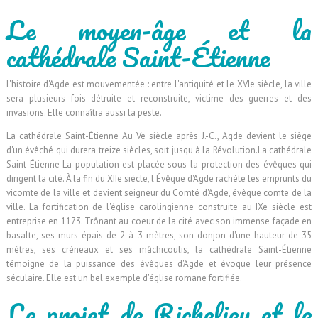
Le moyen-âge et la
cathédrale Saint-Étienne
L'histoire d'Agde est mouvementée : entre l'antiquité et le XVIe siècle, la ville
sera plusieurs fois détruite et reconstruite, victime des guerres et des
invasions. Elle connaîtra aussi la peste.
La cathédrale Saint-Étienne Au Ve siècle après J.-C., Agde devient le siège
d'un évêché qui durera treize siècles, soit jusqu'à la Révolution.La cathédrale
Saint-Étienne La population est placée sous la protection des évêques qui
dirigent la cité. À la fin du XIIe siècle, l'Évêque d'Agde rachète les emprunts du
vicomte de la ville et devient seigneur du Comté d'Agde, évêque comte de la
ville. La fortification de l'église carolingienne construite au IXe siècle est
entreprise en 1173. Trônant au coeur de la cité avec son immense façade en
basalte, ses murs épais de 2 à 3 mètres, son donjon d'une hauteur de 35
mètres, ses créneaux et ses mâchicoulis, la cathédrale Saint-Étienne
témoigne de la puissance des évêques d'Agde et évoque leur présence
séculaire. Elle est un bel exemple d'église romane fortifiée.
Le projet de Richelieu et le