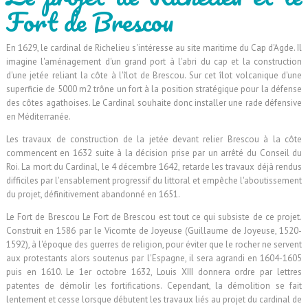
Fort de Brescou
En 1629, le cardinal de Richelieu s'intéresse au site maritime du Cap d'Agde. Il
imagine l'aménagement d'un grand port à l'abri du cap et la construction
d'une jetée reliant la côte à l'îlot de Brescou. Sur cet îlot volcanique d'une
superficie de 5000 m2 trône un fort à la position stratégique pour la défense
des côtes agathoises. Le Cardinal souhaite donc installer une rade défensive
en Méditerranée.
Les travaux de construction de la jetée devant relier Brescou à la côte
commencent en 1632 suite à la décision prise par un arrêté du Conseil du
Roi. La mort du Cardinal, le 4 décembre 1642, retarde les travaux déjà rendus
difficiles par l'ensablement progressif du littoral et empêche l'aboutissement
du projet, définitivement abandonné en 1651.
Le Fort de Brescou Le Fort de Brescou est tout ce qui subsiste de ce projet.
Construit en 1586 par le Vicomte de Joyeuse (Guillaume de Joyeuse, 1520-
1592), à l'époque des guerres de religion, pour éviter que le rocher ne servent
aux protestants alors soutenus par l'Espagne, il sera agrandi en 1604-1605
puis en 1610. Le 1er octobre 1632, Louis XIII donnera ordre par lettres
patentes de démolir les fortifications. Cependant, la démolition se fait
lentement et cesse lorsque débutent les travaux liés au projet du cardinal de