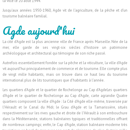
la ville le 20 août 1944.
Jusqu'aux années 1950-1960, Agde vit de l'agriculture, de la pêche et d'un
tourisme balnéaire familial.
Agde aujourd'hui
La cité d'Agde est la plus ancienne ville de France après Marseille. Née de la
mer, elle garde de ses vingt-six siècles d'histoire un patrimoine
archéologique et architectural qui témoigne de son riche passé.
Autrefois essentiellement fondée sur la pêche et la viticulture, la ville d'Agde
vit aujourd'hui principalement de commerce et de tourisme. Elle compte plus
de vingt mille habitants, mais on trouve dans ce haut lieu du tourisme
international plus de lits touristiques que d'habitants à l'année.
Les quartiers d'Agde et le quartier de Rochelonge au Cap d'AgdeLes quartiers
d'Agde et le quartier de Rochelonge au Cap d'Agde, carte agrandie Quatre
quartiers composent la ville d'Agde : la Cité d'Agde elle-même, traversée par
l'Hérault et le Canal du Midi; le Grau d'Agde et la Tamarissière, situés
respectivement sur les rives gauche et droite de l'Hérault à son embouchure
dans la Méditerranée, stations balnéaires typiques et traditionnelles offrant
de nombreux campings; enfin, le Cap d'Agde, station balnéaire moderne très