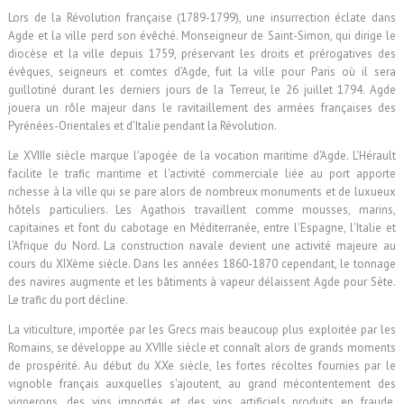
Lors de la Révolution française (1789-1799), une insurrection éclate dans
Agde et la ville perd son évêché. Monseigneur de Saint-Simon, qui dirige le
diocèse et la ville depuis 1759, préservant les droits et prérogatives des
évêques, seigneurs et comtes d'Agde, fuit la ville pour Paris où il sera
guillotiné durant les derniers jours de la Terreur, le 26 juillet 1794. Agde
jouera un rôle majeur dans le ravitaillement des armées françaises des
Pyrénées-Orientales et d'Italie pendant la Révolution.
Le XVIIIe siècle marque l'apogée de la vocation maritime d'Agde. L'Hérault
facilite le trafic maritime et l'activité commerciale liée au port apporte
richesse à la ville qui se pare alors de nombreux monuments et de luxueux
hôtels particuliers. Les Agathois travaillent comme mousses, marins,
capitaines et font du cabotage en Méditerranée, entre l'Espagne, l'Italie et
l'Afrique du Nord. La construction navale devient une activité majeure au
cours du XIXème siècle. Dans les années 1860-1870 cependant, le tonnage
des navires augmente et les bâtiments à vapeur délaissent Agde pour Sète.
Le trafic du port décline.
La viticulture, importée par les Grecs mais beaucoup plus exploitée par les
Romains, se développe au XVIIIe siècle et connaît alors de grands moments
de prospérité. Au début du XXe siècle, les fortes récoltes fournies par le
vignoble français auxquelles s'ajoutent, au grand mécontentement des
vignerons, des vins importés et des vins artificiels produits en fraude,