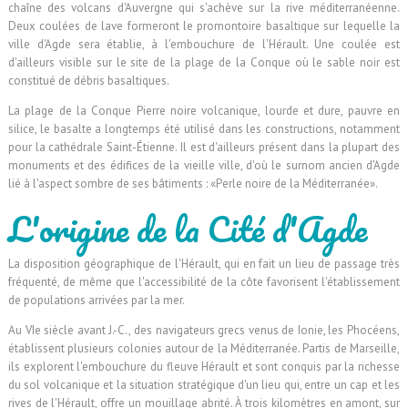
chaîne des volcans d'Auvergne qui s'achève sur la rive méditerranéenne.
Deux coulées de lave formeront le promontoire basaltique sur lequelle la
ville d'Agde sera établie, à l'embouchure de l'Hérault. Une coulée est
d'ailleurs visible sur le site de la plage de la Conque où le sable noir est
constitué de débris basaltiques.
La plage de la Conque Pierre noire volcanique, lourde et dure, pauvre en
silice, le basalte a longtemps été utilisé dans les constructions, notamment
pour la cathédrale Saint-Étienne. Il est d'ailleurs présent dans la plupart des
monuments et des édifices de la vieille ville, d'où le surnom ancien d'Agde
lié à l'aspect sombre de ses bâtiments : «Perle noire de la Méditerranée».
L'origine de la Cité d'Agde
La disposition géographique de l'Hérault, qui en fait un lieu de passage très
fréquenté, de même que l'accessibilité de la côte favorisent l'établissement
de populations arrivées par la mer.
Au VIe siècle avant J.-C., des navigateurs grecs venus de Ionie, les Phocéens,
établissent plusieurs colonies autour de la Méditerranée. Partis de Marseille,
ils explorent l'embouchure du fleuve Hérault et sont conquis par la richesse
du sol volcanique et la situation stratégique d'un lieu qui, entre un cap et les
rives de l'Hérault, offre un mouillage abrité. À trois kilomètres en amont, sur